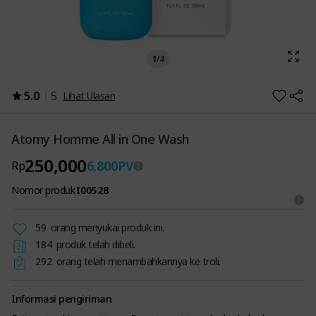
1
/
4
5.0
5
Lihat Ulasan
Atomy Homme All in One Wash
250,000
6,800
PV
Rp
Nomor produk
I00528
59
orang menyukai produk ini.
184
produk telah dibeli.
292
orang telah menambahkannya ke troli.
Informasi pengiriman