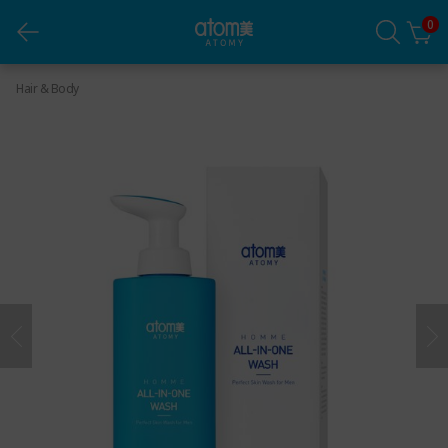
0
Atomy Homme All in One Wash
Hair & Body