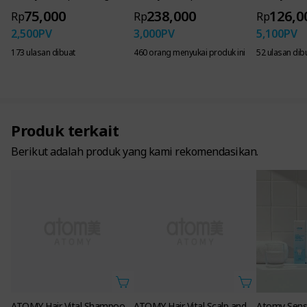
75,000
238,000
126,0
Rp
Rp
Rp
2,500
PV
3,000
PV
5,100
PV
173 ulasan dibuat
460 orang menyukai produk ini
52 ulasan dib
Produk terkait
Berikut adalah produk yang kami rekomendasikan.
ATOMY Hair Vital Shampoo
ATOMY Hair Vital Scalp and
Atomy Sensi