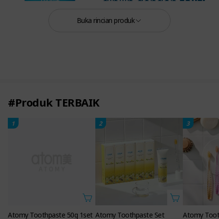
Buka rincian produk
#Produk TERBAIK
1
2
3
Atomy Toothpaste 50g 1set
Atomy Toothpaste Set
Atomy Toot