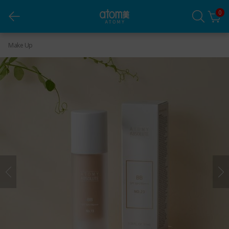
0
Atomy Absolute BB
Make Up