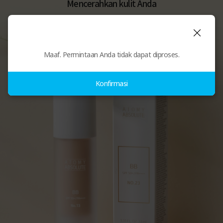
Mencerahkan kulit Anda
ATOMY ABSOLUTE BB
Kosmetik untuk Perlindungan sinar UV,
Pencerah, dan Menyamarkan Garis Halus
Maaf. Permintaan Anda tidak dapat diproses.
Konfirmasi