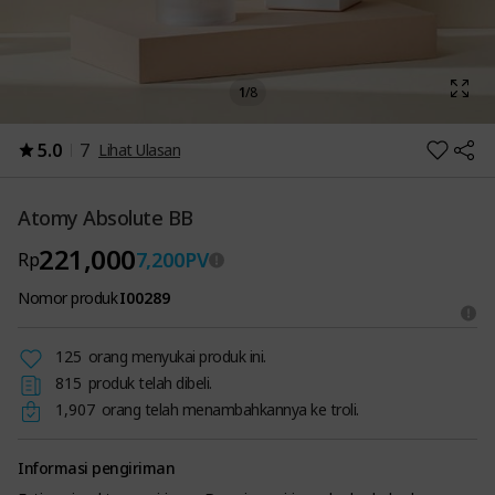
1
/
8
5.0
7
Lihat Ulasan
Atomy Absolute BB
221,000
7,200
PV
Rp
Nomor produk
I00289
125
orang menyukai produk ini.
815
produk telah dibeli.
1,907
orang telah menambahkannya ke troli.
Informasi pengiriman