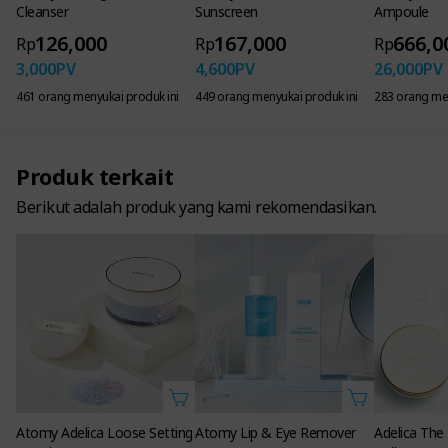
Cleanser
Sunscreen
Ampoule
126,000
167,000
666,0
Rp
Rp
Rp
Absolute BB
3,000
PV
4,600
PV
26,000
PV
Sunscreen, pencerah,
461 orang menyukai produk ini
449 orang menyukai produk ini
283 orang men
dan menyamarkan garis
halus
Produk terkait
semua dalam satu BB cream!
Berikut adalah produk yang kami rekomendasikan.
Atomy Adelica Loose Setting
Atomy Lip & Eye Remover
Adelica The